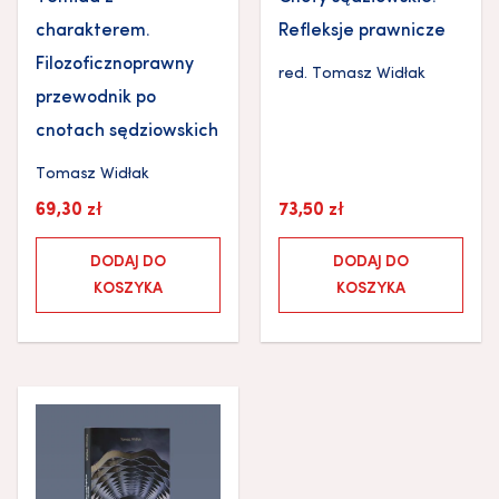
charakterem.
Refleksje prawnicze
Filozoficznoprawny
red.
Tomasz Widłak
przewodnik po
cnotach sędziowskich
Tomasz Widłak
69,30
zł
73,50
zł
DODAJ DO
DODAJ DO
KOSZYKA
KOSZYKA