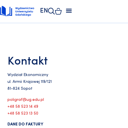
EN
ZAKŁAD POLIGRAFII
KSIĘGARNIA UNIWERSYTECKA
KSIĘGARNIA ONLINE
Kontakt
Wydział Ekonomiczny
ul. Armii Krajowej 119/121
81-824 Sopot
poligraf@ug.edu.pl
+48 58 523 14 49
+48 58 523 13 50
DANE DO FAKTURY