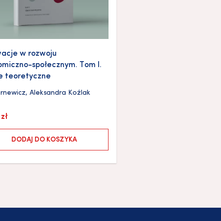
acje w rozwoju
miczno-społecznym. Tom I.
e teoretyczne
urnewicz
,
Aleksandra Koźlak
0
zł
DODAJ DO KOSZYKA