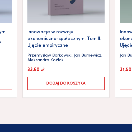
nym
Innowacje w rozwoju
Innow
ekonomiczno-społecznym. Tom II.
ekono
k
Ujęcie empiryczne
Ujęci
Przemysław Borkowski
,
Jan Burnewicz
,
Jan B
Aleksandra Koźlak
33,60
zł
31,5
DODAJ DO KOSZYKA