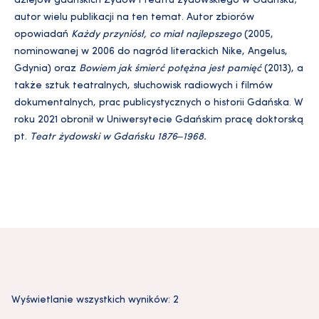
dziejów gdańskich Żydów i teatru żydowskiego w Gdańsku;
autor wielu publikacji na ten temat. Autor zbiorów
opowiadań
Każdy przyniósł, co miał najlepszego
(2005,
nominowanej w 2006 do nagród literackich Nike, Angelus,
Gdynia) oraz
Bowiem jak śmierć potężna jest pamięć
(2013), a
także sztuk teatralnych, słuchowisk radiowych i filmów
dokumentalnych, prac publicystycznych o historii Gdańska. W
roku 2021 obronił w Uniwersytecie Gdańskim pracę doktorską
pt.
Teatr żydowski w Gdańsku 1876‒1968.
Wyświetlanie wszystkich wyników: 2