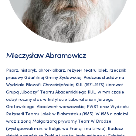
Mieczysław Abramowicz
Pisarz, historyk, aktor-lalkarz, reżyser teatru lalek, rzecznik
prasowy Gdańskiej Gminy Żydowskiej. Podczas studiów na
Wydziale Filozofii Chrześcijańskiej KUL (1971–1976) kierował
Grupą „Ubodzy” Teatru Akademickiego KUL, w tym czasie
odbył roczny staż w Instytucie Laboratorium Jerzego
Grotowskiego. Absolwent warszawskiej PWST oraz Wydziału
Reżyserii Teatru Lalek w Białymstoku (1985). W 1988 r. założył
wraz z żoną Małgorzatą prywatny Teatr W Drodze
(występowali m.in. w Belgii, we Francji i na Litwie). Badacz