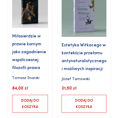
Miłosierdzie w
prawie karnym
Estetyka Witkacego w
jako zagadnienie
kontekście przełomu
współczesnej
antynaturalistycznego
filozofii prawa
i możliwych inspiracji
Tomasz Snarski
Józef Tarnowski
84,00
zł
31,50
zł
DODAJ DO
DODAJ DO
KOSZYKA
KOSZYKA