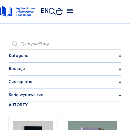
EN
ZAKŁAD POLIGRAFII
KSIĘGARNIA UNIWERSYTECKA
KSIĘGARNIA ONLINE
Kategorie
Rodzaje
Czasopisma
Serie wydawnicze
AUTORZY