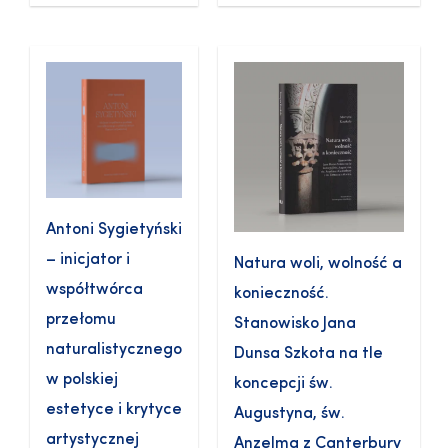
Antoni Sygietyński
– inicjator i
Natura woli, wolność a
współtwórca
konieczność.
przełomu
Stanowisko Jana
naturalistycznego
Dunsa Szkota na tle
w polskiej
koncepcji św.
estetyce i krytyce
Augustyna, św.
artystycznej
Anzelma z Canterbury