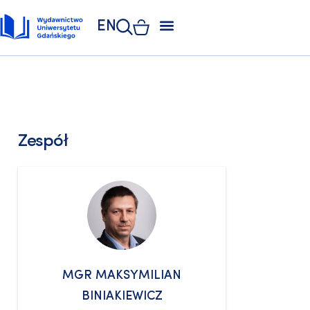
EN
ZAKŁAD POLIGRAFII
KSIĘGARNIA UNIWERSYTECKA
KSIĘGARNIA ONLINE
Zespół
MGR MAKSYMILIAN
BINIAKIEWICZ