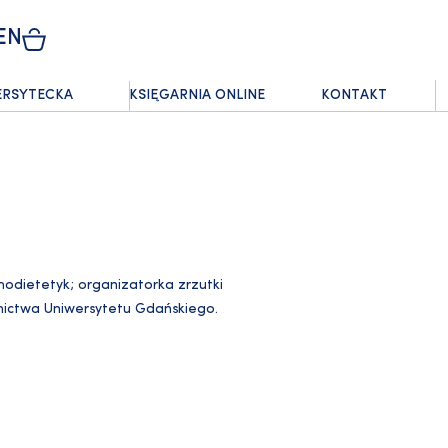
EN
ERSYTECKA
KSIĘGARNIA ONLINE
KONTAKT
hodietetyk; organizatorka zrzutki
nictwa Uniwersytetu Gdańskiego.