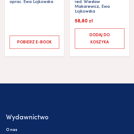
oprac.
Ewa Łojkowska
red.
Wiesław
Makarewicz
,
Ewa
Łojkowska
58,80
zł
DODAJ DO
POBIERZ E-BOOK
KOSZYKA
Wydawnictwo
O nas