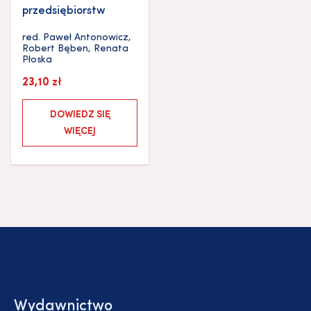
przedsiębiorstw
red.
Paweł Antonowicz
,
Robert Bęben
,
Renata
Płoska
23,10
zł
DOWIEDZ SIĘ
WIĘCEJ
Wydawnictwo