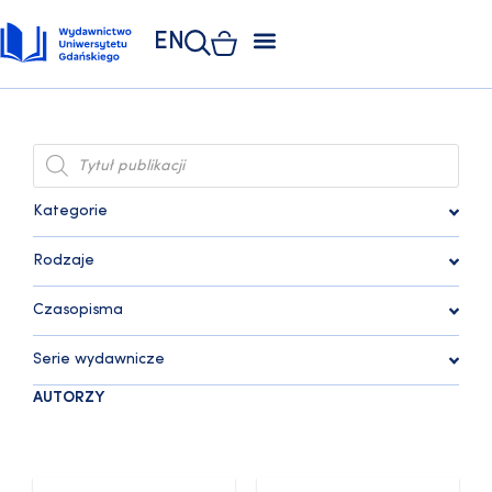
EN
ZAKŁAD POLIGRAFII
KSIĘGARNIA UNIWERSYTECKA
KSIĘGARNIA ONLINE
Kategorie
Rodzaje
Czasopisma
Serie wydawnicze
AUTORZY