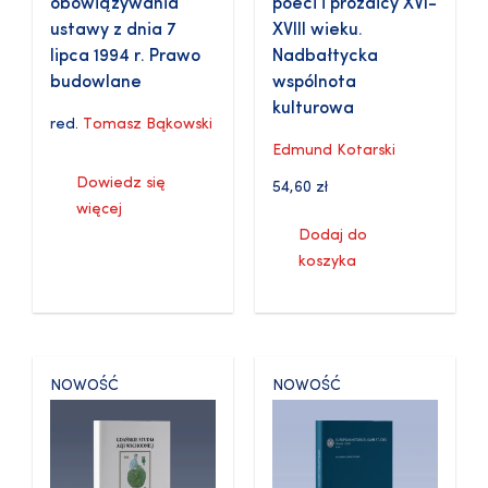
obowiązywania
poeci i prozaicy XVI-
ustawy z dnia 7
XVIII wieku.
lipca 1994 r. Prawo
Nadbałtycka
budowlane
wspólnota
kulturowa
red.
Tomasz Bąkowski
Edmund Kotarski
Dowiedz się
54,60
zł
więcej
Dodaj do
koszyka
NOWOŚĆ
NOWOŚĆ