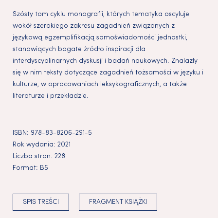
Szósty tom cyklu monografii, których tematyka oscyluje
wokół szerokiego zakresu zagadnień związanych z
językową egzemplifikacją samoświadomości jednostki,
stanowiących bogate źródło inspiracji dla
interdyscyplinarnych dyskusji i badań naukowych. Znalazły
się w nim teksty dotyczące zagadnień tożsamości w języku i
kulturze, w opracowaniach leksykograficznych, a także
literaturze i przekładzie.
ISBN:
978-83-8206-291-5
Rok wydania:
2021
Liczba stron:
228
Format:
B5
SPIS TREŚCI
FRAGMENT KSIĄŻKI