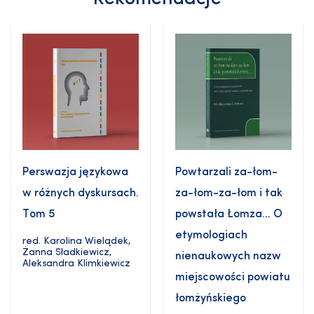
Perswazja językowa
Powtarzali za-łom-
w różnych dyskursach.
za-łom-za-łom i tak
Tom 5
powstała Łomza… O
etymologiach
red.
Karolina Wielądek
,
Żanna Sładkiewicz
,
nienaukowych nazw
Aleksandra Klimkiewicz
miejscowości powiatu
łomżyńskiego