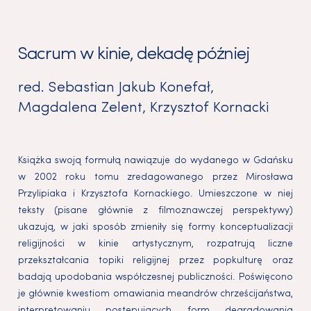
Sacrum w kinie, dekadę później
red.
Sebastian Jakub Konefał
,
Magdalena Zelent
,
Krzysztof Kornacki
Książka swoją formułą nawiązuje do wydanego w Gdańsku
w 2002 roku tomu zredagowanego przez Mirosława
Przylipiaka i Krzysztofa Kornackiego. Umieszczone w niej
teksty (pisane głównie z filmoznawczej perspektywy)
ukazują, w jaki sposób zmieniły się formy konceptualizacji
religijności w kinie artystycznym, rozpatrują liczne
przekształcania topiki religijnej przez popkulturę oraz
badają upodobania współczesnej publiczności. Poświęcono
je głównie kwestiom omawiania meandrów chrześcijaństwa,
interpretowaniu postępujących form degradowania