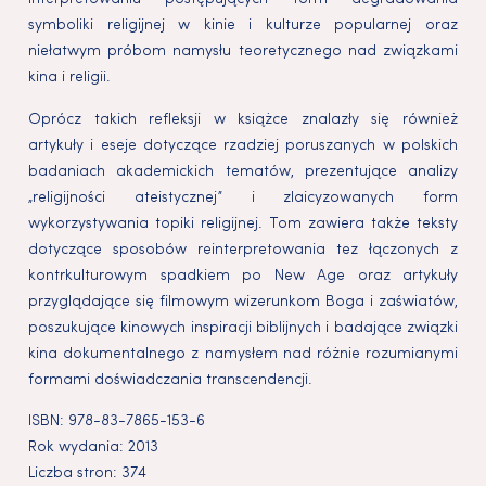
symboliki religijnej w kinie i kulturze popularnej oraz
niełatwym próbom namysłu teoretycznego nad związkami
kina i religii.
Oprócz takich refleksji w książce znalazły się również
artykuły i eseje dotyczące rzadziej poruszanych w polskich
badaniach akademickich tematów, prezentujące analizy
„religijności ateistycznej” i zlaicyzowanych form
wykorzystywania topiki religijnej. Tom zawiera także teksty
dotyczące sposobów reinterpretowania tez łączonych z
kontrkulturowym spadkiem po New Age oraz artykuły
przyglądające się filmowym wizerunkom Boga i zaświatów,
poszukujące kinowych inspiracji biblijnych i badające związki
kina dokumentalnego z namysłem nad różnie rozumianymi
formami doświadczania transcendencji.
ISBN:
978-83-7865-153-6
Rok wydania:
2013
Liczba stron:
374