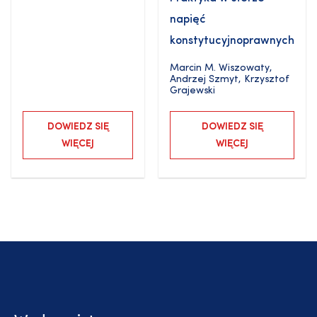
napięć
konstytucyjnoprawnych
Marcin M. Wiszowaty
,
Andrzej Szmyt
,
Krzysztof
Grajewski
DOWIEDZ SIĘ
DOWIEDZ SIĘ
WIĘCEJ
WIĘCEJ