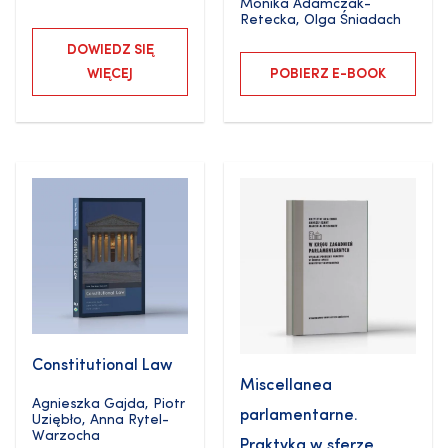
Monika Adamczak-
Retecka
,
Olga Śniadach
DOWIEDZ SIĘ
WIĘCEJ
POBIERZ E-BOOK
Constitutional Law
Miscellanea
Agnieszka Gajda
,
Piotr
parlamentarne.
Uziębło
,
Anna Rytel-
Warzocha
Praktyka w sferze