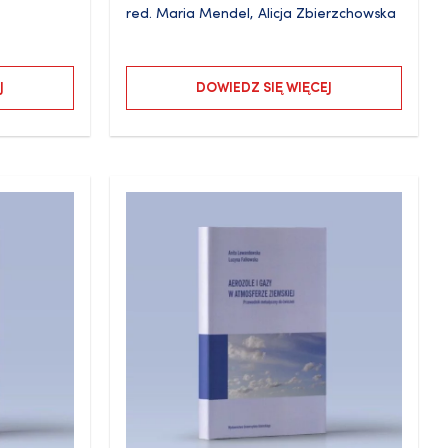
red.
Maria Mendel
,
Alicja Zbierzchowska
J
DOWIEDZ SIĘ WIĘCEJ