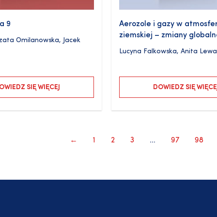
a 9
Aerozole i gazy w atmosfe
ziemskiej – zmiany global
zata Omilanowska
,
Jacek
Lucyna Falkowska
,
Anita Lew
OWIEDZ SIĘ WIĘCEJ
DOWIEDZ SIĘ WIĘCE
←
1
2
3
…
97
98