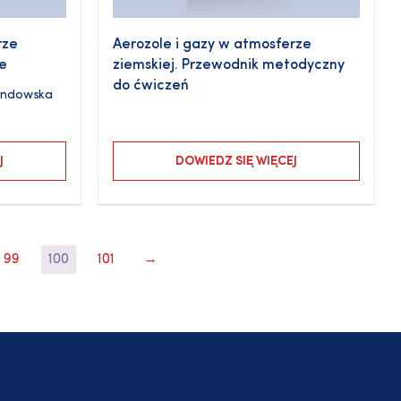
rze
Aerozole i gazy w atmosferze
ne
ziemskiej. Przewodnik metodyczny
do ćwiczeń
andowska
J
DOWIEDZ SIĘ WIĘCEJ
99
100
101
→