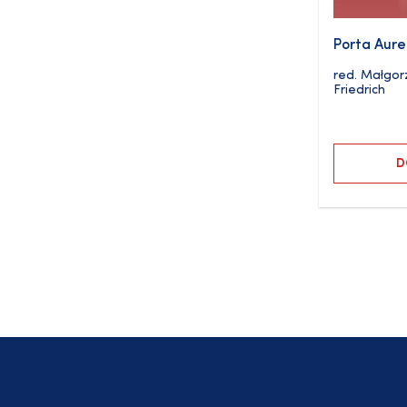
Porta Aure
red.
Małgor
Friedrich
D