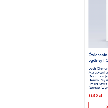
Ćwiczenia 
ogólnej I.
Lech Chmurz
Małgorzata
Dagmara Ja
Henryk Mys
Emilia Styc
Dariusz Wyr
31,50
zł
D