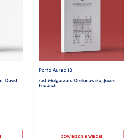
Porta Aurea 10
im
,
David
red.
Małgorzata Omilanowska
,
Jacek
Friedrich
J
DOWIEDZ SIĘ WIĘCEJ