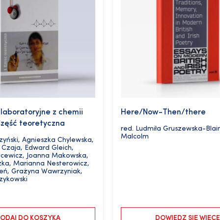
laboratoryjne z chemii
Here/Now-Then/there
 Część teoretyczna
red.
Ludmiła Gruszewska-Bla
Malcolm
yński
,
Agnieszka Chylewska
,
 Czaja
,
Edward Gleich
,
cewicz
,
Joanna Makowska
,
zka
,
Marianna Nesterowicz
,
zeń
,
Grażyna Wawrzyniak
,
zykowski
ODAJ DO KOSZYKA
DOWIEDZ SIĘ WIĘCE