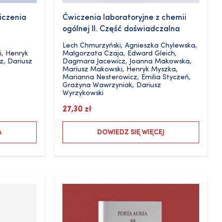
iczenia
Ćwiczenia laboratoryjne z chemii
ogólnej II. Część doświadczalna
Lech Chmurzyński
,
Agnieszka Chylewska
,
i
,
Henryk
Małgorzata Czaja
,
Edward Gleich
,
z
,
Dariusz
Dagmara Jacewicz
,
Joanna Makowska
,
Mariusz Makowski
,
Henryk Myszka
,
Marianna Nesterowicz
,
Emilia Styczeń
,
Grażyna Wawrzyniak
,
Dariusz
Wyrzykowski
27,30
zł
A
DOWIEDZ SIĘ WIĘCEJ