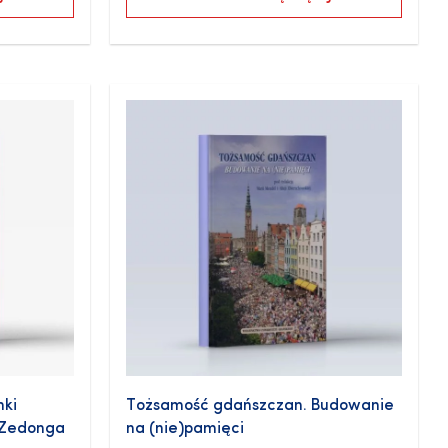
nki
Tożsamość gdańszczan. Budowanie
o Zedonga
na (nie)pamięci