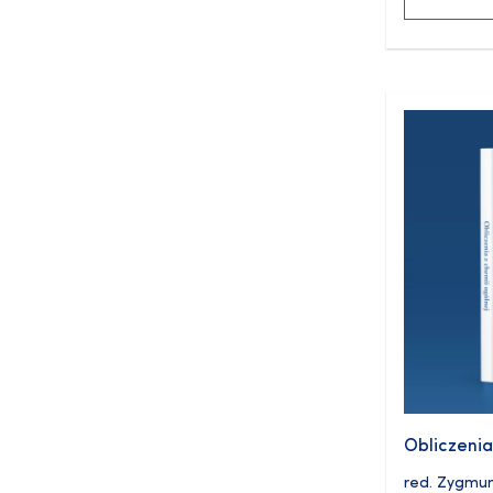
Obliczenia
red.
Zygmun