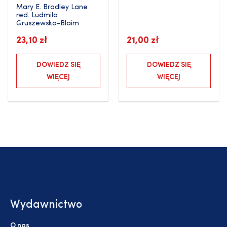
Mary E. Bradley Lane
red.
Ludmiła
Gruszewska-Blaim
23,10
zł
21,00
zł
DOWIEDZ SIĘ
DOWIEDZ SIĘ
WIĘCEJ
WIĘCEJ
Wydawnictwo
O nas