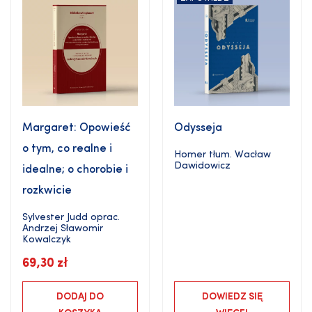
Margaret: Opowieść
Odysseja
o tym, co realne i
Homer
tłum.
Wacław
Dawidowicz
idealne; o chorobie i
rozkwicie
Sylvester Judd
oprac.
Andrzej Sławomir
Kowalczyk
69,30
zł
DODAJ DO
DOWIEDZ SIĘ