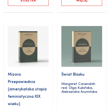
KOSZYKA
WIĘCEJ
Mizora:
Świat Blasku
Przepowiednia
Margaret Cavendish
red.
Olga Kubińska
,
(amerykańska utopia
Aleksandra Arumińska
feministyczna XIX
wieku)