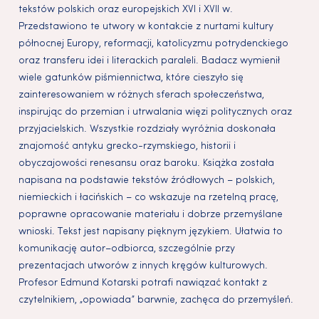
tekstów polskich oraz europejskich XVI i XVII w.
Przedstawiono te utwory w kontakcie z nurtami kultury
północnej Europy, reformacji, katolicyzmu potrydenckiego
oraz transferu idei i literackich paraleli. Badacz wymienił
wiele gatunków piśmiennictwa, które cieszyło się
zainteresowaniem w różnych sferach społeczeństwa,
inspirując do przemian i utrwalania więzi politycznych oraz
przyjacielskich. Wszystkie rozdziały wyróżnia doskonała
znajomość antyku grecko-rzymskiego, historii i
obyczajowości renesansu oraz baroku. Książka została
napisana na podstawie tekstów źródłowych – polskich,
niemieckich i łacińskich – co wskazuje na rzetelną pracę,
poprawne opracowanie materiału i dobrze przemyślane
wnioski. Tekst jest napisany pięknym językiem. Ułatwia to
komunikację autor–odbiorca, szczególnie przy
prezentacjach utworów z innych kręgów kulturowych.
Profesor Edmund Kotarski potrafi nawiązać kontakt z
czytelnikiem, „opowiada” barwnie, zachęca do przemyśleń.