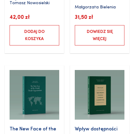
Tomasz Nowosielski
Małgorzata Bielenia
42,00
zł
31,50
zł
DODAJ DO
DOWIEDZ SIĘ
KOSZYKA
WIĘCEJ
The New Face of the
Wpływ dostępności