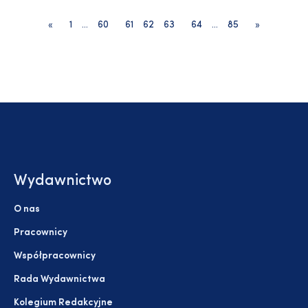
«
1
…
60
61
62
63
64
…
85
»
Wydawnictwo
O nas
Pracownicy
Współpracownicy
Rada Wydawnictwa
Kolegium Redakcyjne