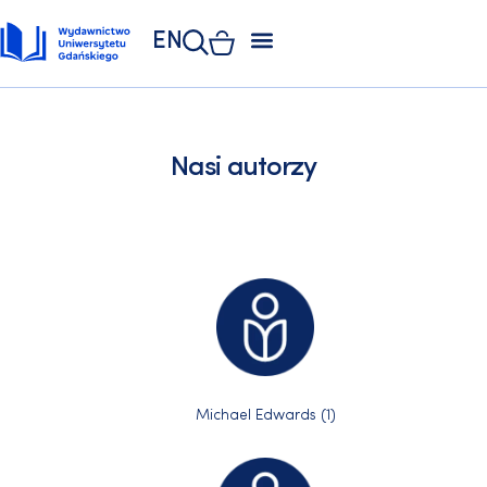
EN
ZAKŁAD POLIGRAFII
KSIĘGARNIA UNIWERSYTECKA
KSIĘGARNIA ONLINE
Nasi autorzy
Michael Edwards (1)