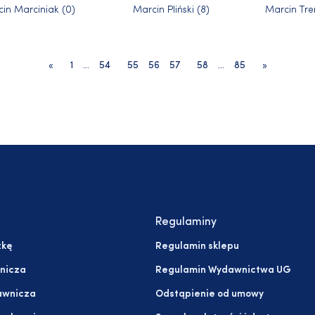
in Marciniak (0)
Marcin Pliński (8)
Marcin Tre
«
1
…
54
55
56
57
58
…
85
»
Regulaminy
żkę
Regulamin sklepu
nicza
Regulamin Wydawnictwa UG
awnicza
Odstąpienie od umowy