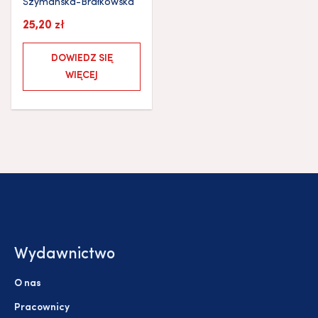
Szymańska-Brałkowska
25,20
zł
DOWIEDZ SIĘ
WIĘCEJ
Wydawnictwo
O nas
Pracownicy