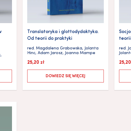
w
Translatoryka i glottodydaktyka.
Socjo
Od teorii do praktyki
teori
red.
Magdalena Grabowska
,
Jolanta
red.
J
Hinc
,
Adam Jarosz
,
Joanna Mampe
Jolant
c
,
25,20
zł
25,2
DOWIEDZ SIĘ WIĘCEJ