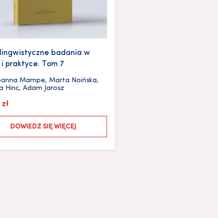
lingwistyczne badania w
i i praktyce. Tom 7
oanna Mampe
,
Marta Noińska
,
a Hinc
,
Adam Jarosz
0
zł
DOWIEDZ SIĘ WIĘCEJ