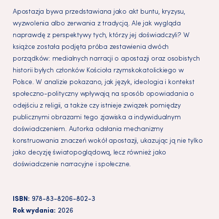
Apostazja bywa przedstawiana jako akt buntu, kryzysu,
wyzwolenia albo zerwania z tradycją. Ale jak wygląda
naprawdę z perspektywy tych, którzy jej doświadczyli? W
książce została podjęta próba zestawienia dwóch
porządków: medialnych narracji o apostazji oraz osobistych
historii byłych członków Kościoła rzymskokatolickiego w
Polsce. W analizie pokazano, jak język, ideologia i kontekst
społeczno-polityczny wpływają na sposób opowiadania o
odejściu z religii, a także czy istnieje związek pomiędzy
publicznymi obrazami tego zjawiska a indywidualnym
doświadczeniem. Autorka odsłania mechanizmy
konstruowania znaczeń wokół apostazji, ukazując ją nie tylko
jako decyzję światopoglądową, lecz również jako
doświadczenie narracyjne i społeczne.
ISBN:
978-83-8206-802-3
Rok wydania:
2026