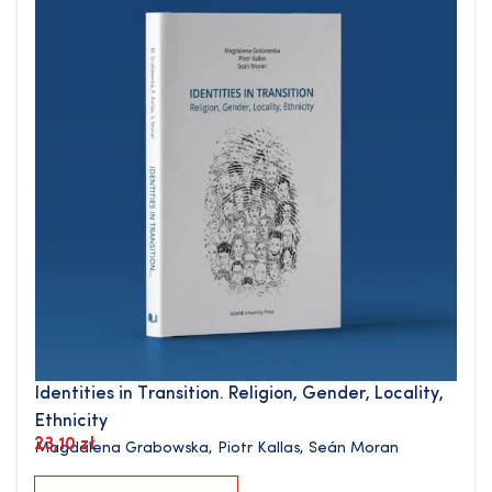
Identities in Transition. Religion, Gender, Locality,
Ethnicity
23,10
zł
Magdalena Grabowska
,
Piotr Kallas
,
Seán Moran