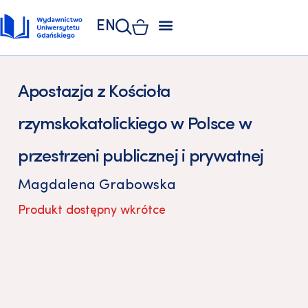
EN
ZAKŁAD POLIGRAFII
KSIĘGARNIA UNIWERSYTECKA
KSIĘGARNIA ONLINE
Apostazja z Kościoła
rzymskokatolickiego w Polsce w
przestrzeni publicznej i prywatnej
Magdalena Grabowska
Produkt dostępny wkrótce