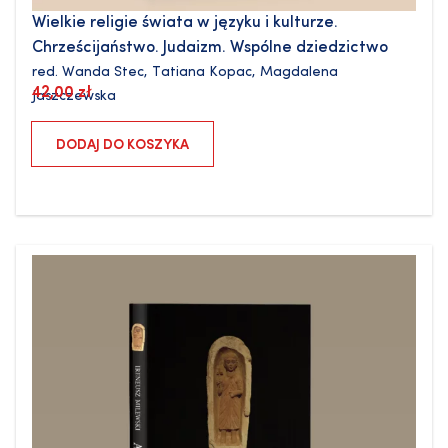
Wielkie religie świata w języku i kulturze.
Chrześcijaństwo. Judaizm. Wspólne dziedzictwo
red.
Wanda Stec
,
Tatiana Kopac
,
Magdalena
42,00
zł
Jaszczewska
DODAJ DO KOSZYKA