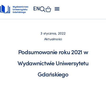
EN
ZAKŁAD POLIGRAFII
KSIĘGARNIA UNIWERSYTECKA
KSIĘGARNIA ONLINE
3 stycznia, 2022
Aktualności
Podsumowanie roku 2021 w
Wydawnictwie Uniwersytetu
Gdańskiego