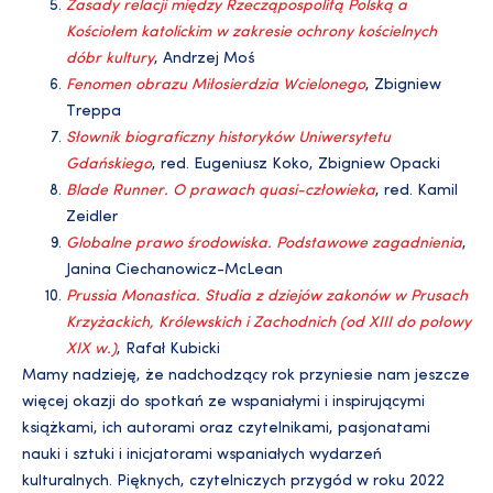
Zasady relacji między Rzecząpospolitą Polską a
Kościołem katolickim w zakresie ochrony kościelnych
dóbr kultury
, Andrzej Moś
Fenomen obrazu Miłosierdzia Wcielonego
, Zbigniew
Treppa
Słownik biograficzny historyków Uniwersytetu
Gdańskiego
, red. Eugeniusz Koko, Zbigniew Opacki
Blade Runner. O prawach quasi-człowieka
, red. Kamil
Zeidler
Globalne prawo środowiska. Podstawowe zagadnienia
,
Janina Ciechanowicz-McLean
Prussia Monastica. Studia z dziejów zakonów w Prusach
Krzyżackich, Królewskich i Zachodnich (od XIII do połowy
XIX w.)
, Rafał Kubicki
Mamy nadzieję, że nadchodzący rok przyniesie nam jeszcze
więcej okazji do spotkań ze wspaniałymi i inspirującymi
książkami, ich autorami oraz czytelnikami, pasjonatami
nauki i sztuki i inicjatorami wspaniałych wydarzeń
kulturalnych. Pięknych, czytelniczych przygód w roku 2022