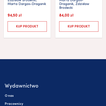
Zdzisław Brodecki
,
Marta Dargas-
Marta Dargas-Draganik
Draganik
,
Zdzisław
Brodecki
94,50
zł
84,00
zł
KUP PRODUKT
KUP PRODUKT
Wydawnictwo
O nas
Pracownicy