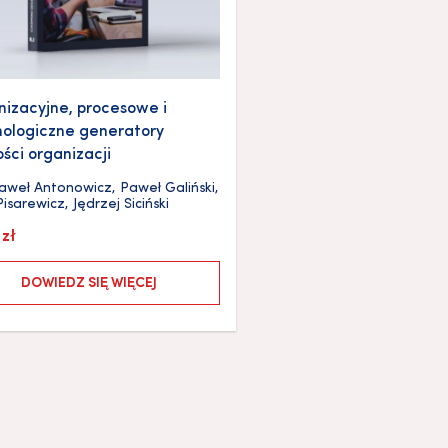
izacyjne, procesowe i
ologiczne generatory
ści organizacji
aweł Antonowicz
,
Paweł Galiński
,
Pisarewicz
,
Jędrzej Siciński
0
zł
DOWIEDZ SIĘ WIĘCEJ