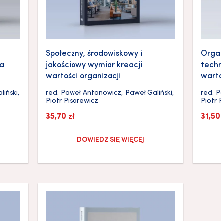
Społeczny, środowiskowy i
Organ
ia
jakościowy wymiar kreacji
techn
wartości organizacji
warto
liński
,
red.
Paweł Antonowicz
,
Paweł Galiński
,
red.
P
Piotr Pisarewicz
Piotr 
35,70
zł
31,5
DOWIEDZ SIĘ WIĘCEJ