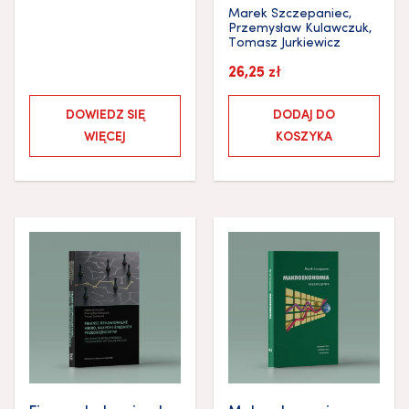
Marek Szczepaniec
,
Przemysław Kulawczuk
,
Tomasz Jurkiewicz
26,25
zł
DOWIEDZ SIĘ
DODAJ DO
WIĘCEJ
KOSZYKA