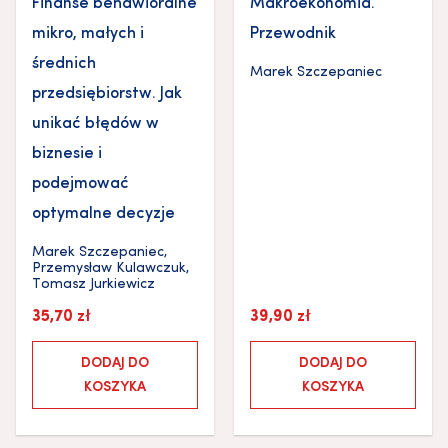
Finanse behawioralne
Makroekonomia.
mikro, małych i
Przewodnik
średnich
Marek Szczepaniec
przedsiębiorstw. Jak
unikać błędów w
biznesie i
podejmować
optymalne decyzje
Marek Szczepaniec
,
Przemysław Kulawczuk
,
Tomasz Jurkiewicz
35,70
zł
39,90
zł
DODAJ DO
DODAJ DO
KOSZYKA
KOSZYKA