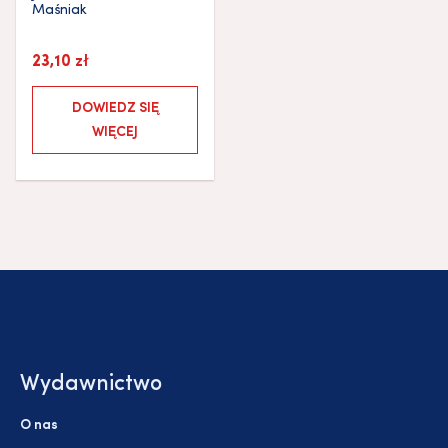
Maśniak
23,10
zł
DOWIEDZ SIĘ
WIĘCEJ
Wydawnictwo
O nas