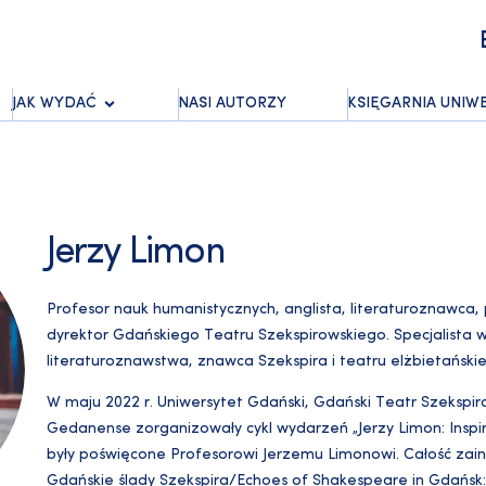
JAK WYDAĆ
NASI AUTORZY
KSIĘGARNIA UNIW
Jerzy Limon
Profesor nauk humanistycznych, anglista, literaturoznawca, p
dyrektor Gdańskiego Teatru Szekspirowskiego. Specjalista w za
literaturoznawstwa, znawca Szekspira i teatru elżbietański
W maju 2022 r. Uniwersytet Gdański, Gdański Teatr Szekspir
Gedanense zorganizowały cykl wydarzeń „Jerzy Limon: Inspir
były poświęcone Profesorowi Jerzemu Limonowi. Całość zai
Gdańskie ślady Szekspira/Echoes of Shakespeare in Gdańsk