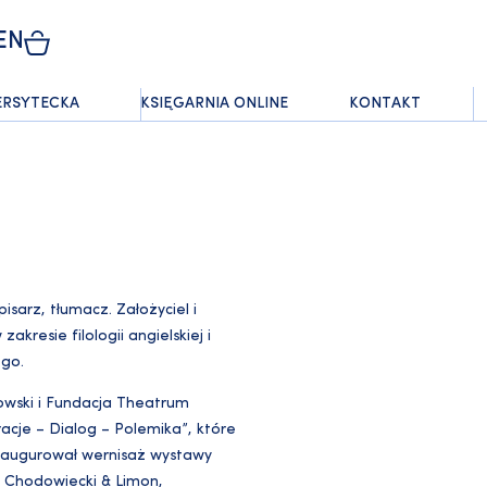
EN
ERSYTECKA
KSIĘGARNIA ONLINE
KONTAKT
isarz, tłumacz. Założyciel i
kresie filologii angielskiej i
ego.
owski i Fundacja Theatrum
acje – Dialog – Polemika”, które
naugurował wernisaż wystawy
: Chodowiecki & Limon,