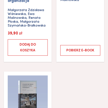
Malinowska
organizacja
Małgorzata Zdzisława
Wiśniewska
,
Ewa
Malinowska
,
Renata
Płoska
,
Małgorzata
Szymańska-Brałkowska
39,90
zł
DODAJ DO
KOSZYKA
POBIERZ E-BOOK