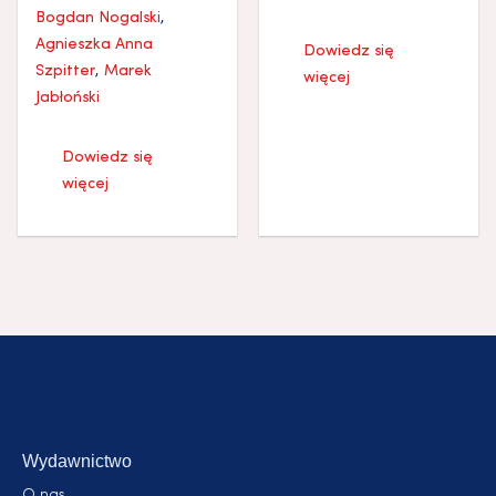
Bogdan Nogalski
,
Agnieszka Anna
Dowiedz się
Szpitter
,
Marek
więcej
Jabłoński
Dowiedz się
więcej
Wydawnictwo
O nas