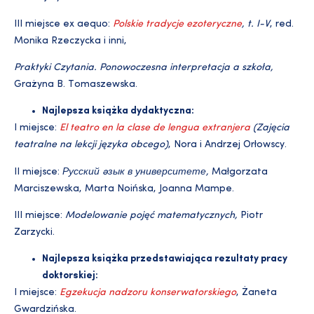
III miejsce ex aequo:
Polskie tradycje ezoteryczne
, t. I-V
, red.
Monika Rzeczycka i inni,
Praktyki Czytania. Ponowoczesna interpretacja a szkoła,
Grażyna B. Tomaszewska.
Najlepsza książka dydaktyczna:
I miejsce:
El teatro en la clase de lengua extranjera
(Zajęcia
teatralne na lekcji języka obcego)
, Nora i Andrzej Orłowscy.
II miejsce:
Русский язык в университете,
Małgorzata
Marciszewska, Marta Noińska, Joanna Mampe.
III miejsce:
Modelowanie pojęć matematycznych,
Piotr
Zarzycki.
Najlepsza książka przedstawiająca rezultaty pracy
doktorskiej:
I miejsce:
Egzekucja nadzoru konserwatorskiego
, Żaneta
Gwardzińska.