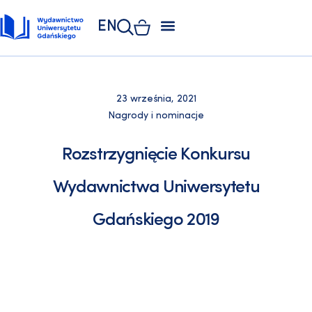
EN
ZAKŁAD POLIGRAFII
KSIĘGARNIA UNIWERSYTECKA
KSIĘGARNIA ONLINE
23 września, 2021
Nagrody i nominacje
Rozstrzygnięcie Konkursu
Wydawnictwa Uniwersytetu
Gdańskiego 2019