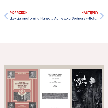
POPRZEDNI
NASTĘPNY
„Lekcja anatomii u Hansa Memlinga” Jerzego Jankaua z nominacją do Pomorskiej Książki Roku 2019
Agnieszka Bednarek-Bohdziewicz z Nagrodą Oddziału PAN w Gdańsku dla młodych naukowców