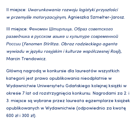
II miejsce:
Uwarunkowania rozwoju logistyki przyszłości
w przemyśle motoryzacyjnym
, Agnieszka Szmelter-Jarosz.
III miejsce:
Феномен Штирлица. Образ советского
разведчика в русском языке и культуре современной
России
(
Fenomen Stirlitza. Obraz radzieckiego agenta
wywiadu w języku rosyjskim i kulturze współczesnej Rosji
),
Marcin Trendowicz.
Główną nagrodą w konkursie dla laureatów wszystkich
kategorii jest prawo opublikowania nieodpłatnie w
Wydawnictwie Uniwersytetu Gdańskiego kolejnej książki w
okresie 7 lat od rozstrzygnięcia konkursu. Nagrodami za 2. i
3. miejsce są wybrane przez laureata egzemplarze książek
opublikowanych w Wydawnictwie (odpowiednio za kwotę
600 zł i 300 zł).