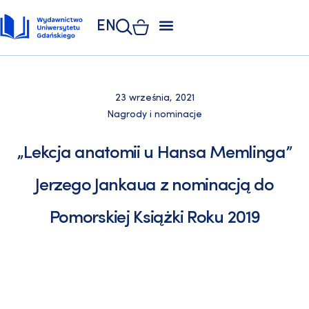
EN
ZAKŁAD POLIGRAFII
KSIĘGARNIA UNIWERSYTECKA
KSIĘGARNIA ONLINE
23 września, 2021
Nagrody i nominacje
„Lekcja anatomii u Hansa Memlinga”
Jerzego Jankaua z nominacją do
Pomorskiej Książki Roku 2019