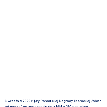
3 września 2020 r. jury Pomorskiej Nagrody Literackiej „Wiatr
od morza” po zapoznaniu się z blisko 290 pozycjami