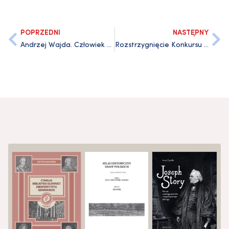
POPRZEDNI
NASTĘPNY
Andrzej Wajda. Człowiek z Gdańska. Katalog wystawy rysunków, akwarel i plakatów Andrzeja Wajdy na Uniwersytecie Gdańskim
Rozstrzygnięcie Konkursu Wydawnictwa Uniwersytetu Gdańskiego 2019