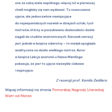
one ze sobą wiele wspólnego; więcej niż w pierwszej
chwili mogłoby się nam wydawać. To nowoczesne
ujęcie, ale jednocześnie nawiązujące
do najwspanialszych nazwisk w dziejach sztuki, tych
mistrzów, którzy w poszukiwaniu doskonałości dzieła
sięgali do studiów anatomicznych. Kierunek narracji
jest jednak w książce odwrotny – to medyk spogląda
analitycznie na dzieło wielkiego mistrza. Autor
w książce Lekcja anatomii u Hansa Memlinga
pokazuje, że jest to ujęcie niezwykle ciekawe
i inspirujące.
Z recenzji prof. Kamila Zeidlera
Więcej informacji na stronie
Pomorskiej Nagrody Literackiej
Wiatr od Morza