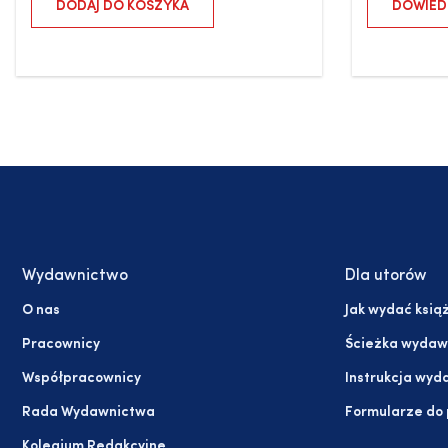
DODAJ DO KOSZYKA
DOWIEDZ
Wydawnictwo
Dla utorów
O nas
Jak wydać ksią
Pracownicy
Ścieżka wydaw
Współpracownicy
Instrukcja wyd
Rada Wydawnictwa
Formularze do
Kolegium Redakcyjne