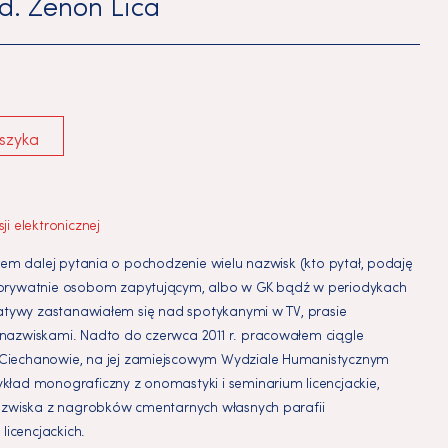
d.
Zenon Lica
szyka
i elektronicznej
łem dalej pytania o pochodzenie wielu nazwisk (kto pytał, podaję
 prywatnie osobom zapytującym, albo w GK bądź w periodykach
jatywy zastanawiałem się nad spotykanymi w TV, prasie
nazwiskami. Nadto do czerwca 2011 r. pracowałem ciągle
Ciechanowie, na jej zamiejscowym Wydziale Humanistycznym
ład monograficzny z onomastyki i seminarium licencjackie,
nazwiska z nagrobków cmentarnych własnych parafii
licencjackich.