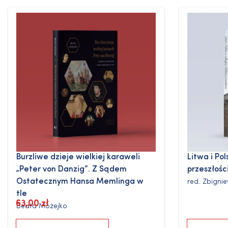
Burzliwe dzieje wielkiej karaweli
Litwa i Pol
„Peter von Danzig”. Z Sądem
przeszłośc
Ostatecznym Hansa Memlinga w
red.
Zbigni
tle
63,00
zł
Beata Możejko