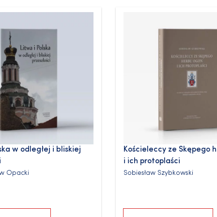
ska w odległej i bliskiej
Kościeleccy ze Skępego 
i
i ich protoplaści
ew Opacki
Sobiesław Szybkowski