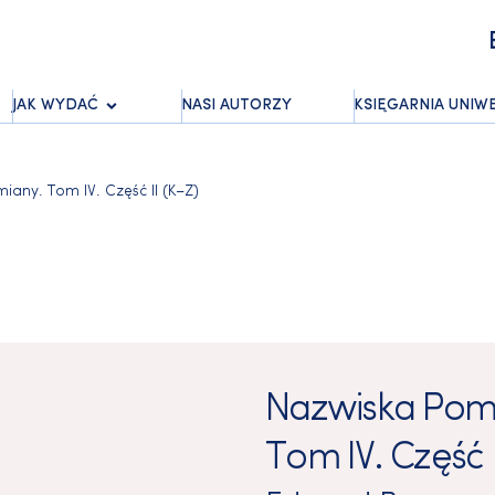
JAK WYDAĆ
NASI AUTORZY
KSIĘGARNIA UNIW
any. Tom IV. Część II (K–Z)
Nazwiska Pomo
Tom IV. Część I