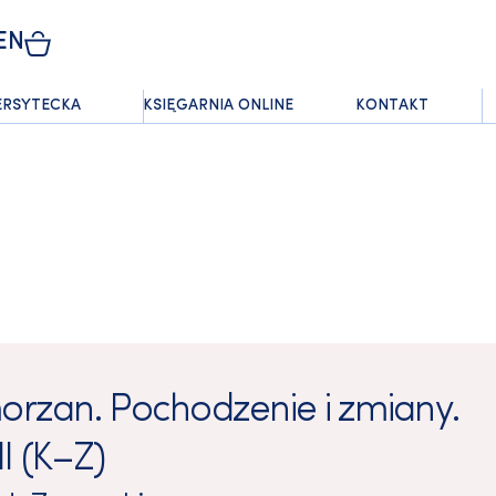
EN
ERSYTECKA
KSIĘGARNIA ONLINE
KONTAKT
rzan. Pochodzenie i zmiany.
I (K–Z)