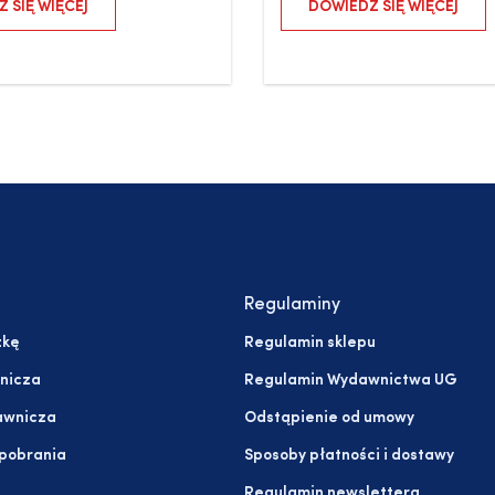
 SIĘ WIĘCEJ
DOWIEDZ SIĘ WIĘCEJ
Regulaminy
żkę
Regulamin sklepu
nicza
Regulamin Wydawnictwa UG
awnicza
Odstąpienie od umowy
 pobrania
Sposoby płatności i dostawy
Regulamin newslettera