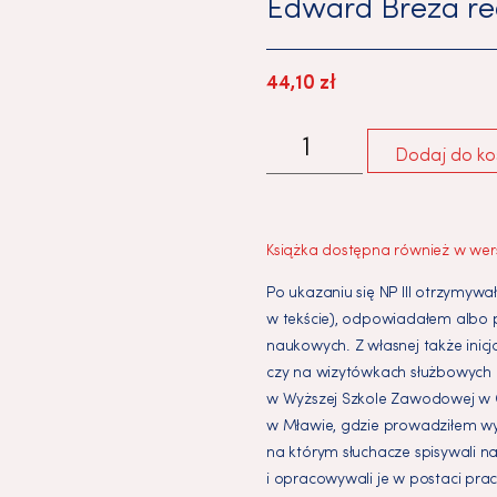
Edward Breza
re
44,10
zł
Dodaj do ko
Książka dostępna również w wersj
Po ukazaniu się NP III otrzymywa
w tekście), odpowiadałem albo
naukowych. Z własnej także inic
czy na wizytówkach służbowych 
w Wyższej Szkole Zawodowej w 
w Mławie, gdzie prowadziłem wyk
na którym słuchacze spisywali 
i opracowywali je w postaci prac 