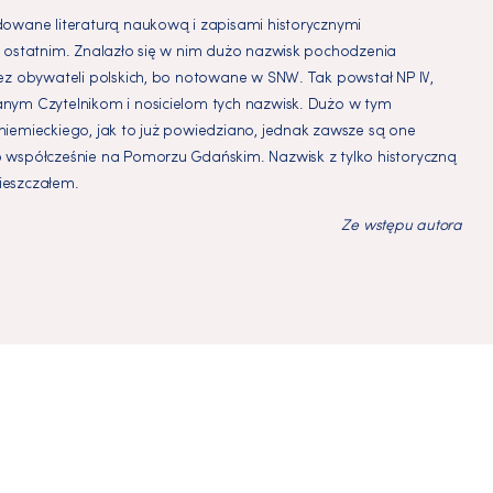
owane literaturą naukową i zapisami historycznymi
 ostatnim. Znalazło się w nim dużo nazwisk pochodzenia
ez obywateli polskich, bo notowane w SNW. Tak powstał NP IV,
nym Czytelnikom i nosicielom tych nazwisk. Dużo w tym
iemieckiego, jak to już powiedziano, jednak zawsze są one
 współcześnie na Pomorzu Gdańskim. Nazwisk z tylko historyczną
ieszczałem.
Ze wstępu autora