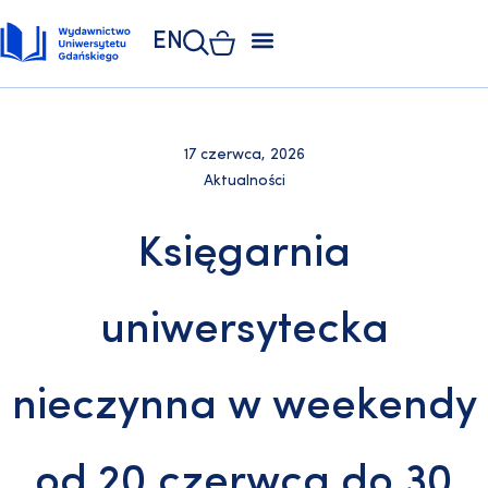
EN
ZAKŁAD POLIGRAFII
KSIĘGARNIA UNIWERSYTECKA
KSIĘGARNIA ONLINE
17 czerwca, 2026
Aktualności
Księgarnia
uniwersytecka
nieczynna w weekendy
od 20 czerwca do 30