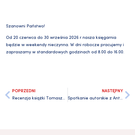
Szanowni Państwo!
Od 20 czerwca do 30 września 2026 r nasza księgarnia
będzie w weekendy nieczynna. W dni robocze pracujemy i
zapraszamy w standardowych godzinach od 8.00 do 16.00.
POPRZEDNI
NASTĘPNY
Recenzja książki Tomasza Snarskiego
Spotkanie autorskie z Antonim Kakareko autorem książki „Cymelia Biblioteki Głównej Uniwersytetu Gdańskiego”