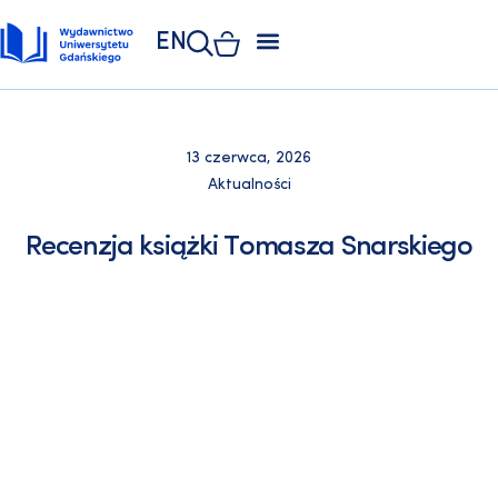
EN
ZAKŁAD POLIGRAFII
KSIĘGARNIA UNIWERSYTECKA
KSIĘGARNIA ONLINE
13 czerwca, 2026
Aktualności
Recenzja książki Tomasza Snarskiego