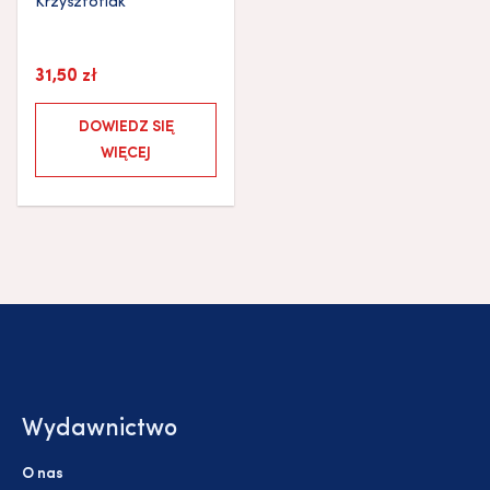
Krzysztofiak
31,50
zł
DOWIEDZ SIĘ
WIĘCEJ
Wydawnictwo
O nas