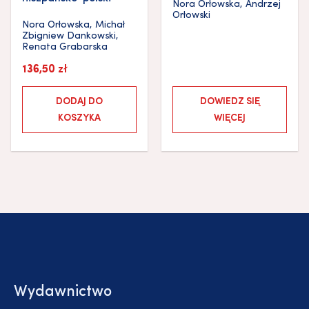
Nora Orłowska
,
Andrzej
Orłowski
Nora Orłowska
,
Michał
Zbigniew Dankowski
,
Renata Grabarska
136,50
zł
DODAJ DO
DOWIEDZ SIĘ
KOSZYKA
WIĘCEJ
Wydawnictwo