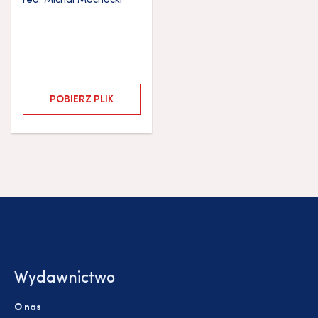
red.
Michał Mochocki
POBIERZ PLIK
Wydawnictwo
O nas