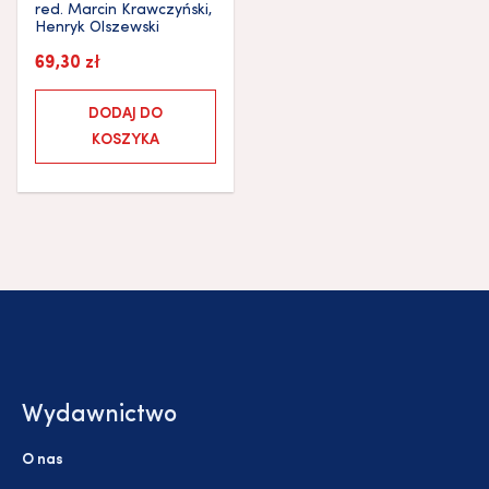
red.
Marcin Krawczyński
,
Henryk Olszewski
69,30
zł
DODAJ DO
KOSZYKA
Wydawnictwo
O nas