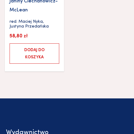
Janiny Ciechanowicz-
McLean
red.
Maciej Nyka
,
Justyna Przedańska
58,80
zł
DODAJ DO
KOSZYKA
Wydawnictwo