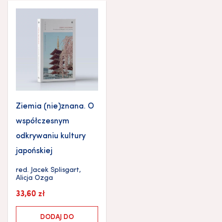
Ziemia (nie)znana. O
współczesnym
odkrywaniu kultury
japońskiej
red.
Jacek Splisgart
,
Alicja Ozga
33,60
zł
DODAJ DO