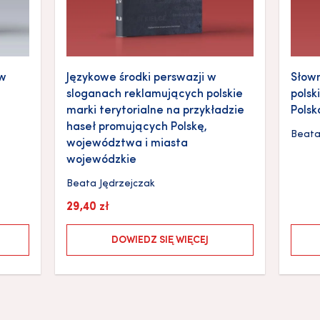
 w
Językowe środki perswazji w
Słown
sloganach reklamujących polskie
polsk
marki terytorialne na przykładzie
Polsk
haseł promujących Polskę,
Beata
województwa i miasta
wojewódzkie
Beata Jędrzejczak
29,40
zł
DOWIEDZ SIĘ WIĘCEJ