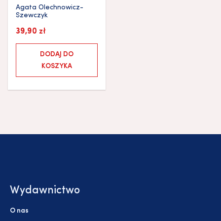
Agata Olechnowicz-
Szewczyk
39,90
zł
DODAJ DO
KOSZYKA
Wydawnictwo
O nas