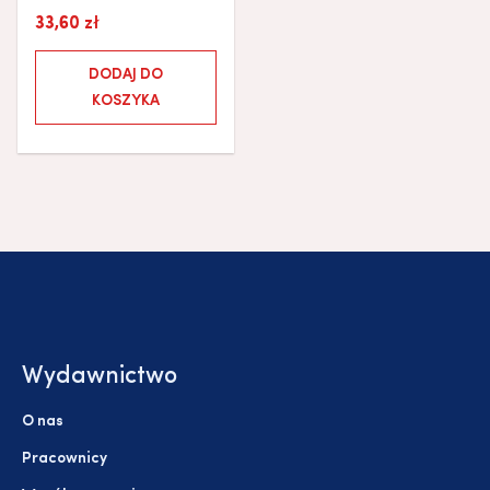
33,60
zł
DODAJ DO
KOSZYKA
Wydawnictwo
O nas
Pracownicy