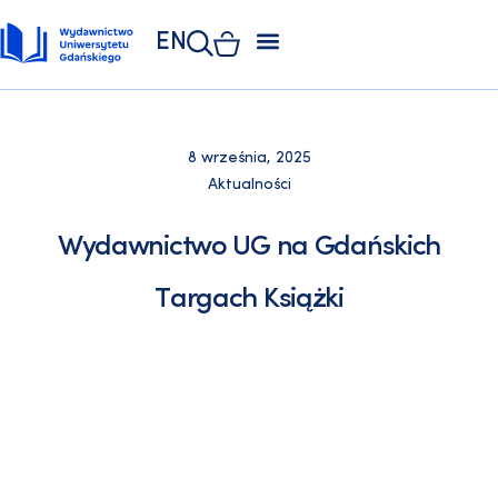
EN
ZAKŁAD POLIGRAFII
KSIĘGARNIA UNIWERSYTECKA
KSIĘGARNIA ONLINE
8 września, 2025
Aktualności
Wydawnictwo UG na Gdańskich
Targach Książki