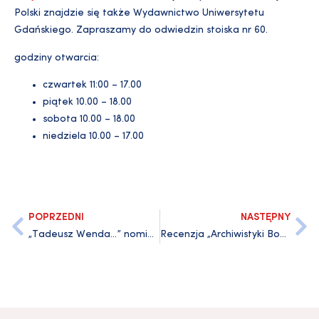
Polski znajdzie się także Wydawnictwo Uniwersytetu
Gdańskiego. Zapraszamy do odwiedzin stoiska nr 60.
godziny otwarcia:
czwartek 11:00 – 17.00
piątek 10.00 – 18.00
sobota 10.00 – 18.00
niedziela 10.00 – 17.00
POPRZEDNI
NASTĘPNY
„Tadeusz Wenda…” nominowany do Pomorskiej Nagrody Literackiej „Wiatr od morza”
Recenzja „Archiwistyki Bohdana Ryszewskiego…” w czasopiśmie „Archeion”