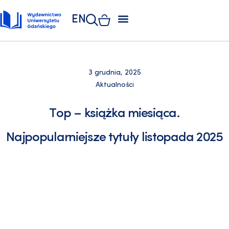
EN
ZAKŁAD POLIGRAFII
KSIĘGARNIA UNIWERSYTECKA
KSIĘGARNIA ONLINE
3 grudnia, 2025
Aktualności
Top – książka miesiąca.
Najpopularniejsze tytuły listopada 2025