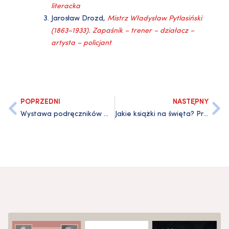
literacka
Jarosław Drozd,
Mistrz Władysław Pytlasiński
(1863–1933). Zapaśnik – trener – działacz –
artysta – policjant
POPRZEDNI
NASTĘPNY
Wystawa podręczników Wydawnictwa UG w Bibliotece Ekonomicznej
Jakie książki na święta? Przewodnik po prezentach