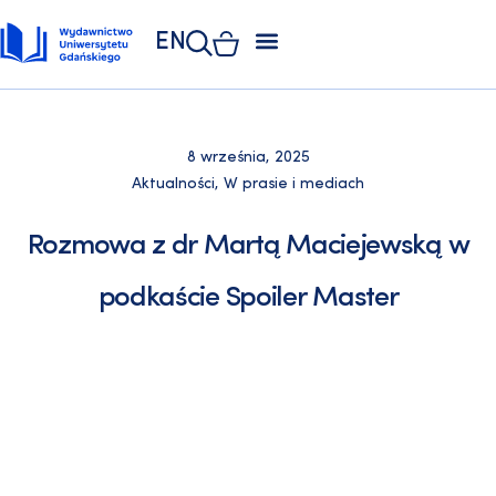
EN
ZAKŁAD POLIGRAFII
KSIĘGARNIA UNIWERSYTECKA
KSIĘGARNIA ONLINE
8 września, 2025
Aktualności
,
W prasie i mediach
Rozmowa z dr Martą Maciejewską w
podkaście Spoiler Master