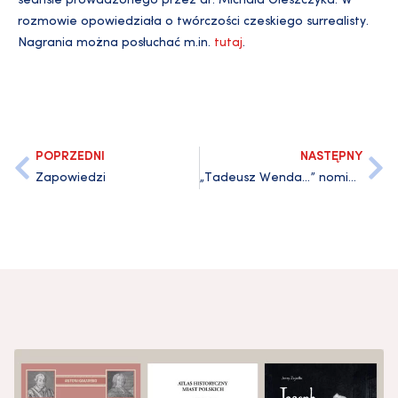
seansie prowadzonego przez dr. Michała Oleszczyka. W
rozmowie opowiedziała o twórczości czeskiego surrealisty.
Nagrania można posłuchać m.in.
tutaj
.
POPRZEDNI
NASTĘPNY
Zapowiedzi
„Tadeusz Wenda…” nominowany do Pomorskiej Nagrody Literackiej „Wiatr od morza”