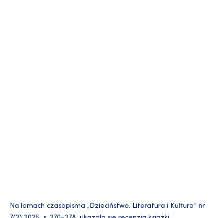
Na łamach czasopisma „Dzieciństwo. Literatura i Kultura” nr
7(2) 2025, s. 270–278, ukazała się recenzja książki