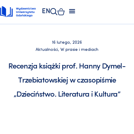
EN
ZAKŁAD POLIGRAFII
KSIĘGARNIA UNIWERSYTECKA
KSIĘGARNIA ONLINE
16 lutego, 2026
Aktualności
,
W prasie i mediach
Recenzja książki prof. Hanny Dymel-
Trzebiatowskiej w czasopiśmie
„Dzieciństwo. Literatura i Kultura”