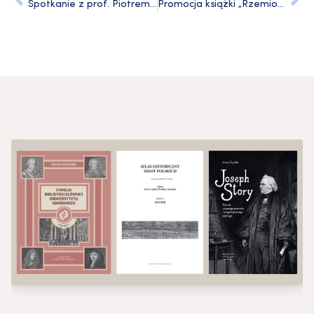
Spotkanie z prof. Piotrem Bojarskim wokół „Notatnika z niepamięci”
Promocja książki „Rzemiosło miejskie w Malborku do 1626 roku”