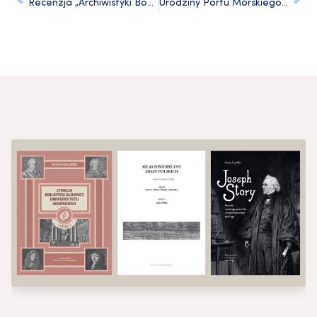
Recenzja „Archiwistyki Bohdana Ryszewskiego…” w czasopiśmie „Archeion”
Urodziny Portu Morskiego w Gdyni