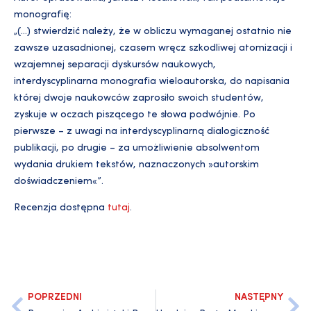
monografię:
„(…) stwierdzić należy, że w obliczu wymaganej ostatnio nie
zawsze uzasadnionej, czasem wręcz szkodliwej atomizacji i
wzajemnej separacji dyskursów naukowych,
interdyscyplinarna monografia wieloautorska, do napisania
której dwoje naukowców zaprosiło swoich studentów,
zyskuje w oczach piszącego te słowa podwójnie. Po
pierwsze – z uwagi na interdyscyplinarną dialogiczność
publikacji, po drugie – za umożliwienie absolwentom
wydania drukiem tekstów, naznaczonych »autorskim
doświadczeniem«”.
Recenzja dostępna
tutaj
.
POPRZEDNI
NASTĘPNY