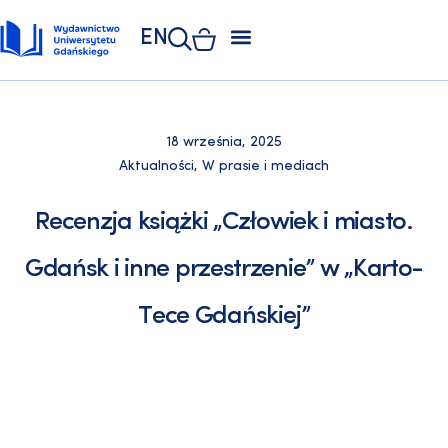
EN
ZAKŁAD POLIGRAFII
KSIĘGARNIA UNIWERSYTECKA
KSIĘGARNIA ONLINE
18 września, 2025
Aktualności
,
W prasie i mediach
Recenzja książki „Człowiek i miasto.
Gdańsk i inne przestrzenie” w „Karto-
Tece Gdańskiej”