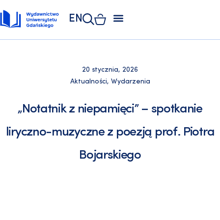
EN
ZAKŁAD POLIGRAFII
KSIĘGARNIA UNIWERSYTECKA
KSIĘGARNIA ONLINE
20 stycznia, 2026
Aktualności
,
Wydarzenia
„Notatnik z niepamięci” – spotkanie
liryczno-muzyczne z poezją prof. Piotra
Bojarskiego