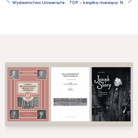
Wydawnictwo Uniwersytetu Gdańskiego wspiera 34. Finał WOŚP
TOP – książka miesiąca. Najpopularniejsze tytuły stycznia 2026