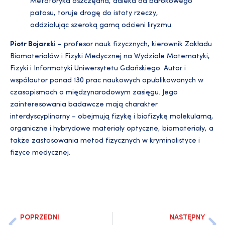
Metaforyka oszczędna, daleka od barokowego
patosu, toruje drogę do istoty rzeczy,
oddziałując szeroką gamą odcieni liryzmu.
Piotr Bojarski
– profesor nauk fizycznych, kierownik Zakładu
Biomateriałów i Fizyki Medycznej na Wydziale Matematyki,
Fizyki i Informatyki Uniwersytetu Gdańskiego. Autor i
współautor ponad 130 prac naukowych opublikowanych w
czasopismach o międzynarodowym zasięgu. Jego
zainteresowania badawcze mają charakter
interdyscyplinarny – obejmują fizykę i biofizykę molekularną,
organiczne i hybrydowe materiały optyczne, biomateriały, a
także zastosowania metod fizycznych w kryminalistyce i
fizyce medycznej.
POPRZEDNI
NASTĘPNY